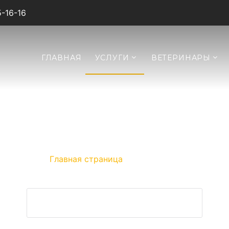
5-16-16
ГЛАВНАЯ
УСЛУГИ
ВЕТЕРИНАРЫ
ВЛАДИСЛАВА
отзыв о вакцинации на дому
Главная страница
»
Владислава
ЗАДАТЬ ВОПРОС ВЕТЕРИНАРУ