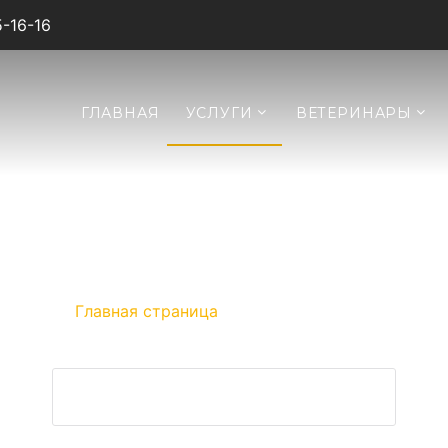
5-16-16
ГЛАВНАЯ
УСЛУГИ
ВЕТЕРИНАРЫ
СЕНИЯ ИВАНОВ
отзыв о ведении беременности собаки
Главная страница
»
Ксения Ивановна
ЗАДАТЬ ВОПРОС ВЕТЕРИНАРУ