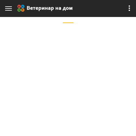
ОВГЭ
Овариогистерэктомия (ОВГЭ) представляет собой
оперативное удаление матки и яичников. Это
хирургическое вмешательство в ветеринарии
считается одним из вариантов стерилизации
самок. Удаляя вместе с яичниками еще и матку,
врачи предотвращают развития онкологических
опухолей этого органа. Другими показаниями к
ОВГЭ служат гиперплазия молочных желез,
крупные кисты яичников, далеко зашедшее
воспаление внутренних половых органов. Решить
вопрос о возможном […]