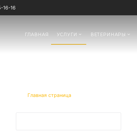
5-16-16
ГЛАВНАЯ
УСЛУГИ
ВЕТЕРИНАРЫ
ЛАПАРОТОМИЯ
лапаротомия для животных на дому
Главная страница
»
Лапаротомия
ЗАДАТЬ ВОПРОС ВЕТЕРИНАРУ