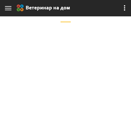
ГИГИЕНА И
УХОД
Если вам нужна помощь ветеринара по
направлению: Гигиена и уход, включая выезд
ветеринара на дом, вы можете получить
квалифицированную помощь ветврача как онлайн,
так и дома. Остались вопросы по теме: Гигиена и
уход? Запишитесь к ветеринару для получения
бесплатной консультации онлайн в чате без
регистрации. Выбирайте услуги на сайте, и
помогайте вашим любимцам получить быструю